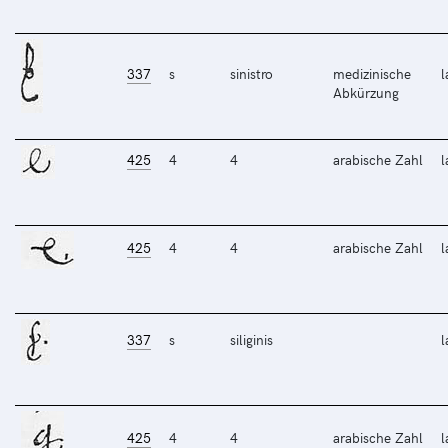
337
s
sinistro
medizinische
l
Abkürzung
425
4
4
arabische Zahl
l
425
4
4
arabische Zahl
l
337
s
siliginis
l
425
4
4
arabische Zahl
l