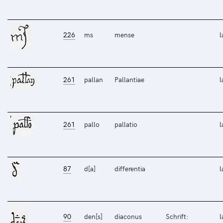
226
ms
mense
l
261
pallan
Pallantiae
l
261
pallo
pallatio
l
87
d[a]
differentia
l
90
den[s]
diaconus
Schrift:
l