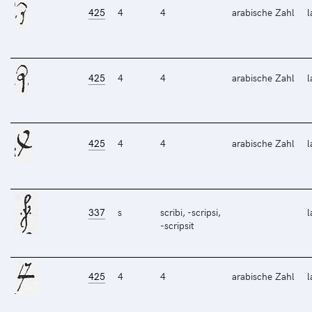
425
4
4
arabische Zahl
l
425
4
4
arabische Zahl
l
425
4
4
arabische Zahl
l
337
s
scribi, -scripsi,
l
-scripsit
425
4
4
arabische Zahl
l