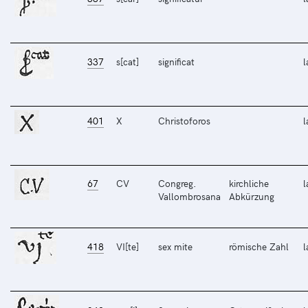
337
s[cat]
significat
l
401
X
Christoforos
l
67
CV
Congreg.
kirchliche
l
Vallombrosana
Abkürzung
418
VI[te]
sex mite
römische Zahl
l