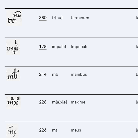
380
tr[nu]
terminum
l
178
impa[li]
Imperiali
l
214
mb
manibus
l
228
m[a]x[e]
maxime
l
226
ms
meus
l