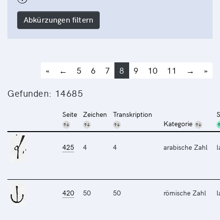
Abkürzungen filtern
«
←
5
6
7
8
9
10
11
→
»
Gefunden: 14685
Seite
Zeichen
Transkription
S
Kategorie
425
4
4
arabische Zahl
l
420
50
50
römische Zahl
l