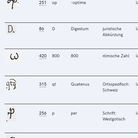
251
op
-optime
l
86
D
Digestum
juristische
l
Abkürzung
420
800
800
römische Zahl
l
315
qt
Quatenus
Ortsspezifisch:
l
Schweiz
256
p
per
Schrift:
l
Westgotisch