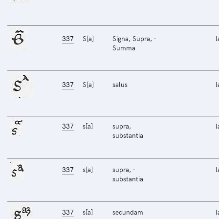
337
S[a]
Signa, Supra, -
l
Summa
337
S[a]
salus
l
337
s[a]
supra,
l
substantia
337
s[a]
supra, -
l
substantia
337
s[a]
secundam
l