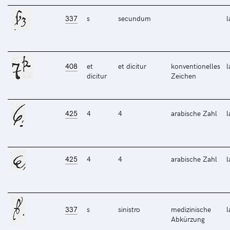
337
s
secundum
l
408
et
et dicitur
konventionelles
l
dicitur
Zeichen
425
4
4
arabische Zahl
l
425
4
4
arabische Zahl
l
337
s
sinistro
medizinische
l
Abkürzung