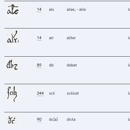
14
als
alias, - aliis
l
14
alr
aliter
l
89
db
debet
l
344
scil
scilicet
l
90
dc[a]
dicta
l