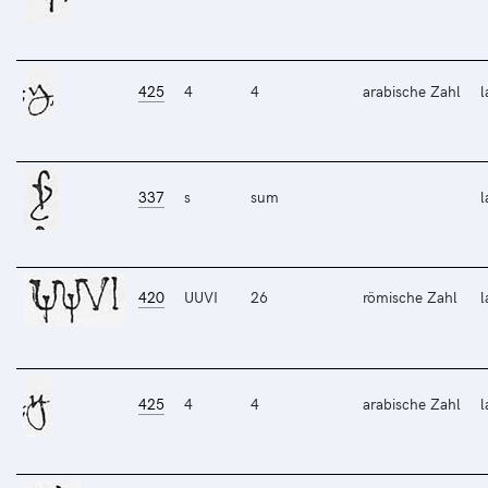
425
4
4
arabische Zahl
l
337
s
sum
l
420
UUVI
26
römische Zahl
l
425
4
4
arabische Zahl
l