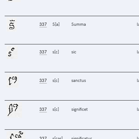
337
S[a]
Summa
l
337
s[c]
sic
l
337
s[c]
sanctus
l
337
s[c]
significet
l
337
s[car]
significatur
l