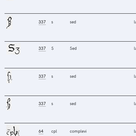
337
s
sed
l
337
S
Sed
l
337
s
sed
l
337
s
sed
l
64
cpl
complevi
l