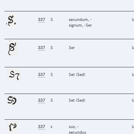
337
S
secundum, -
l
signum, -Ser
337
S
Ser
l
337
S
Set (Sed)
l
337
S
Set (Sed)
l
337
s
sus, -
l
secundus