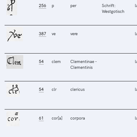
256
p
per
Schrift:
l
Westgotisch
387
ve
vere
l
54
clem
Clementinae -
l
Clementinis
54
clr
clericus
l
61
cor[a]
corpora
l