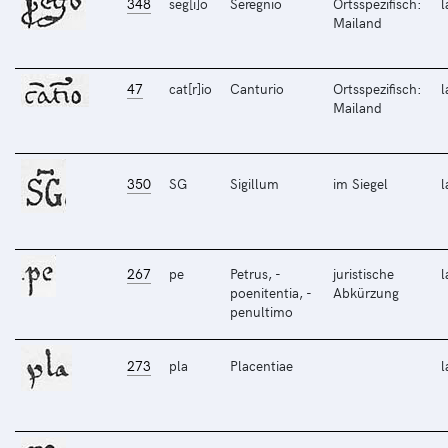
348
seg[i]o
Seregnio
Ortsspezifisch:
l
Mailand
47
cat[r]io
Canturio
Ortsspezifisch:
l
Mailand
350
SG
Sigillum
im Siegel
l
267
pe
Petrus, -
juristische
l
poenitentia, -
Abkürzung
penultimo
273
pla
Placentiae
l