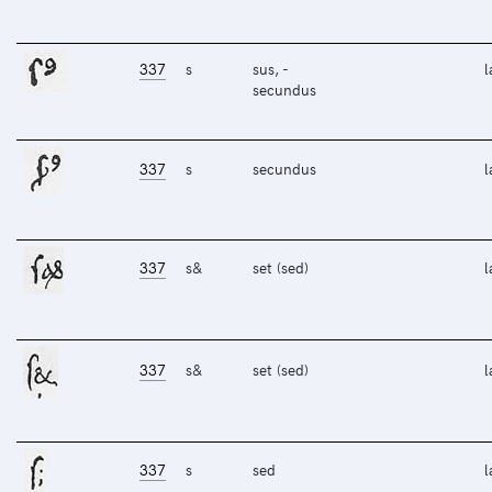
337
s
sus, -
l
secundus
337
s
secundus
l
337
s&
set (sed)
l
337
s&
set (sed)
l
337
s
sed
l