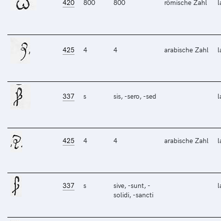
420
800
800
römische Zahl
l
425
4
4
arabische Zahl
l
337
s
sis, -sero, -sed
l
425
4
4
arabische Zahl
l
337
s
sive, -sunt, -
l
solidi, -sancti