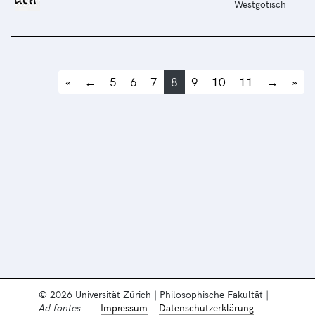
Westgotisch
«
←
5
6
7
8
9
10
11
→
»
© 2026 Universität Zürich | Philosophische Fakultät |
Ad fontes
Impressum
Datenschutzerklärung