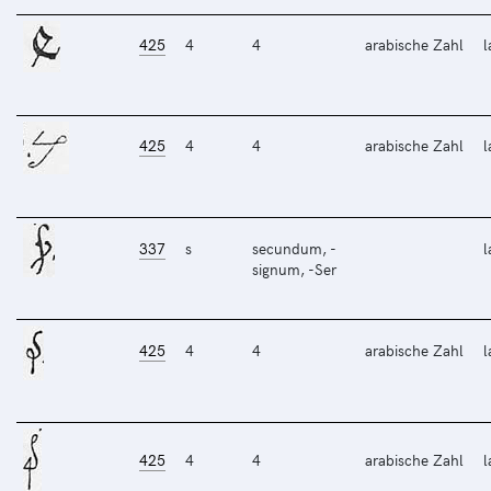
425
4
4
arabische Zahl
l
425
4
4
arabische Zahl
l
337
s
secundum, -
l
signum, -Ser
425
4
4
arabische Zahl
l
425
4
4
arabische Zahl
l