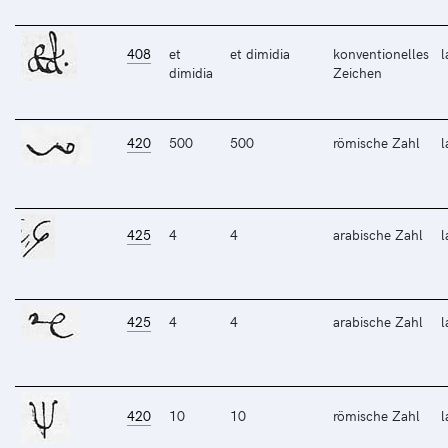
408
et
et dimidia
konventionelles
l
dimidia
Zeichen
420
500
500
römische Zahl
l
425
4
4
arabische Zahl
l
425
4
4
arabische Zahl
l
420
10
10
römische Zahl
l