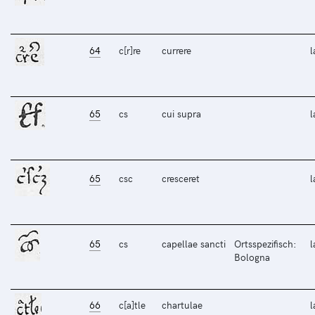
64
c[r]re
currere
l
65
cs
cui supra
l
65
csc
cresceret
l
65
cs
capellae sancti
Ortsspezifisch:
l
Bologna
66
c[a]tle
chartulae
l