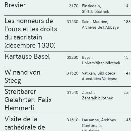
Brevier
3170
Einsiedeln,
14.
Stiftsbibliothek
Les honneurs de
31630
Saint-Maurice,
133
l'ours et les droits
Archives de l'Abbaye
du sacristain
(décembre 1330)
Kartause Basel
33230
Basel,
15.
Universitätsbibliothek
Winand von
31520
Vatikan, Biblioteca
141
Steeg
Apostolica Vaticana
Streitbarer
31540
Zürich,
ca.
Gelehrter: Felix
Zentralbibliothek
Hemmerli
Visite de la
31610
Lausanne, Archives
145
cathédrale de
Cantonales
Vaudoises