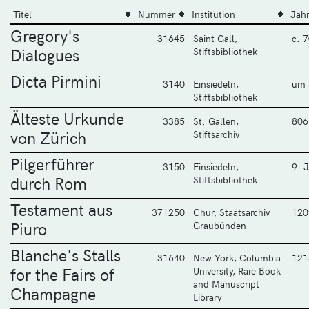
Titel
Nummer
Institution
Jah
Gregory's
31645
Saint Gall,
c. 
Dialogues
Stiftsbibliothek
Dicta Pirmini
3140
Einsiedeln,
um 
Stiftsbibliothek
Älteste Urkunde
3385
St. Gallen,
806
von Zürich
Stiftsarchiv
Pilgerführer
3150
Einsiedeln,
9. J
durch Rom
Stiftsbibliothek
Testament aus
371250
Chur, Staatsarchiv
120
Piuro
Graubünden
Blanche's Stalls
31640
New York, Columbia
121
for the Fairs of
University, Rare Book
and Manuscript
Champagne
Library