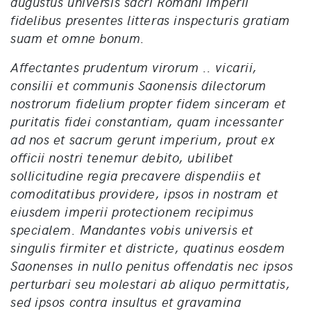
augustus universis sacri Romani imperii
fidelibus presentes litteras inspecturis gratiam
suam et omne bonum.
Affectantes prudentum virorum .. vicarii,
consilii et communis Saonensis dilectorum
nostrorum fidelium propter fidem sinceram et
puritatis fidei constantiam, quam incessanter
ad nos et sacrum gerunt imperium, prout ex
officii nostri tenemur debito, ubilibet
sollicitudine regia precavere dispendiis et
comoditatibus providere, ipsos in nostram et
eiusdem imperii protectionem recipimus
specialem. Mandantes vobis universis et
singulis firmiter et districte, quatinus eosdem
Saonenses in nullo penitus offendatis nec ipsos
perturbari seu molestari ab aliquo permittatis,
sed ipsos contra insultus et gravamina