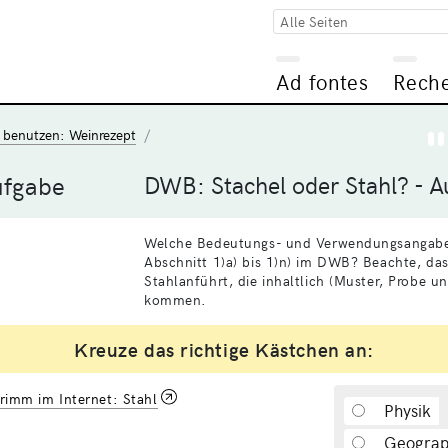
Alle Seiten
Ad fontes
Rech
 benutzen: Weinrezept
ufgabe
DWB: Stachel oder Stahl? - A
Welche Bedeutungs- und Verwendungsangaben 
Abschnitt 1)a) bis 1)n) im DWB? Beachte, da
Stahlanführt, die inhaltlich (Muster, Probe u
kommen.
Kreuze das richtige Kästchen an:
imm im Internet: Stahl
Physik
Geograp