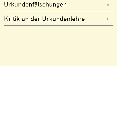
Urkundenfälschungen
Kritik an der Urkundenlehre
© 2026 Universität Zürich | Philosophische Fakultät |
Ad fontes
Impressum
Datenschutzerklärung