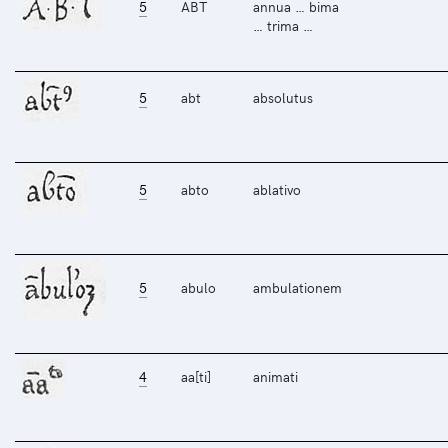
5
ABT
annua … bima
… trima …
5
abt
absolutus
5
abto
ablativo
5
abulo
ambulationem
4
aa[ti]
animati