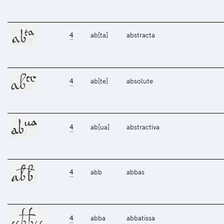
4
ab[ta]
abstracta
4
ab[te]
absolute
4
ab[ua]
abstractiva
4
abb
abbas
4
abba
abbatissa