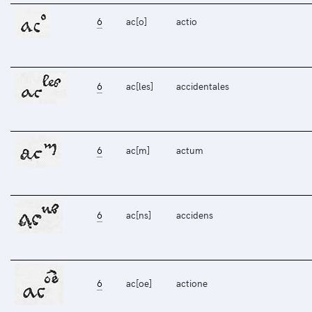
6
ac[o]
actio
6
ac[les]
accidentales
6
ac[m]
actum
6
ac[ns]
accidens
6
ac[oe]
actione