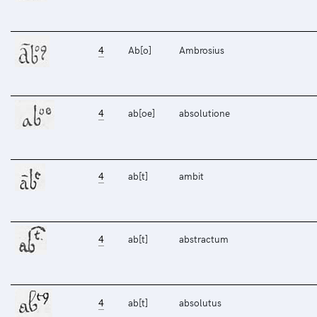
4
Ab[o]
Ambrosius
4
ab[oe]
absolutione
4
ab[t]
ambit
4
ab[t]
abstractum
4
ab[t]
absolutus