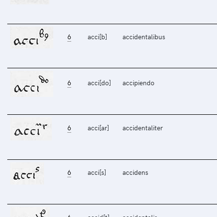
6
acci[b]
accidentalibus
6
acci[do]
accipiendo
6
acci[ar]
accidentaliter
6
acci[s]
accidens