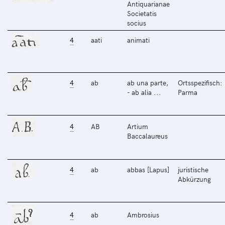
Antiquarianae
Societatis
socius
4
aati
animati
4
ab
ab una parte,
Ortsspezifisch:
- ab alia ...
Parma
4
AB
Artium
Baccalaureus
4
ab
abbas [Lapus]
juristische
Abkürzung
4
ab
Ambrosius