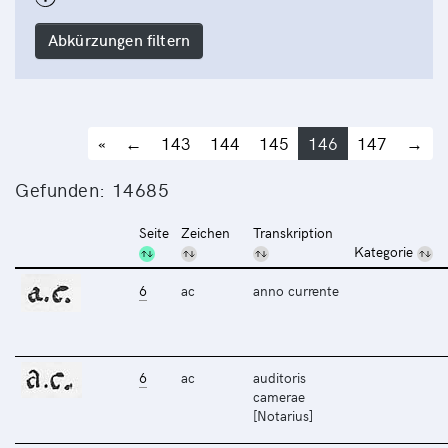
Abkürzungen filtern
«
←
143
144
145
146
147
→
Gefunden: 14685
Seite
Zeichen
Transkription
Kategorie
6
ac
anno currente
6
ac
auditoris
camerae
[Notarius]