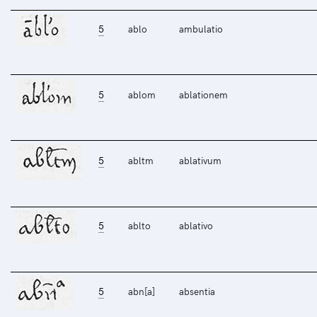
5
ablo
ambulatio
5
ablom
ablationem
5
abltm
ablativum
5
ablto
ablativo
5
abn[a]
absentia