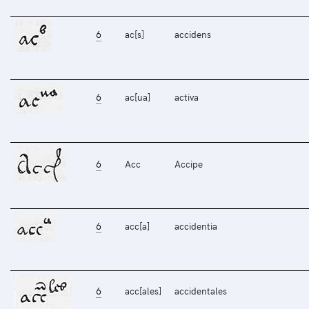
6
ac[s]
accidens
6
ac[ua]
activa
6
Acc
Accipe
6
acc[a]
accidentia
6
acc[ales]
accidentales