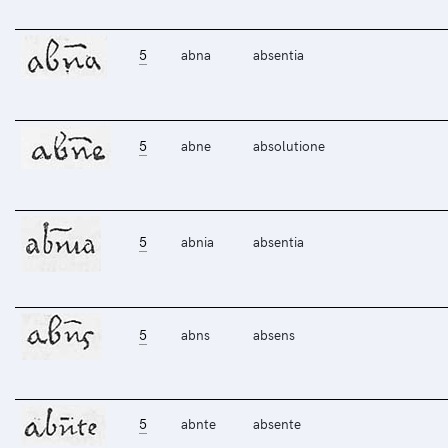
5
abna
absentia
5
abne
absolutione
5
abnia
absentia
5
abns
absens
5
abnte
absente