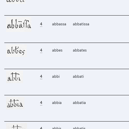
4
abbassa
abbatissa
4
abbes
abbates
4
abbi
abbati
4
abbia
abbatia
4
abbis
abbatis