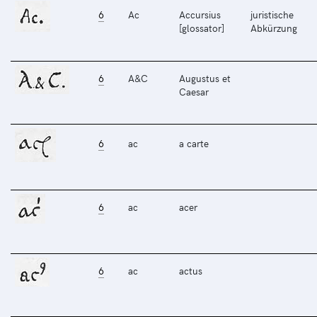
6
Ac
Accursius
juristische
[glossator]
Abkürzung
6
A&C
Augustus et
Caesar
6
ac
a carte
6
ac
acer
6
ac
actus