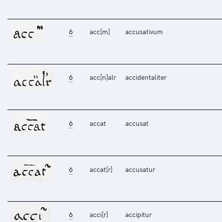
6
acc[m]
accusativum
6
acc[n]alr
accidentaliter
6
accat
accusat
6
accat[r]
accusatur
6
acci[r]
accipitur