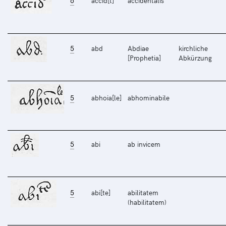
6
accid[t]
accidentalis
5
abd
Abdiae
kirchliche
[Prophetia]
Abkürzung
5
abhoia[le]
abhominabile
5
abi
ab invicem
5
abi[te]
abilitatem
(habilitatem)