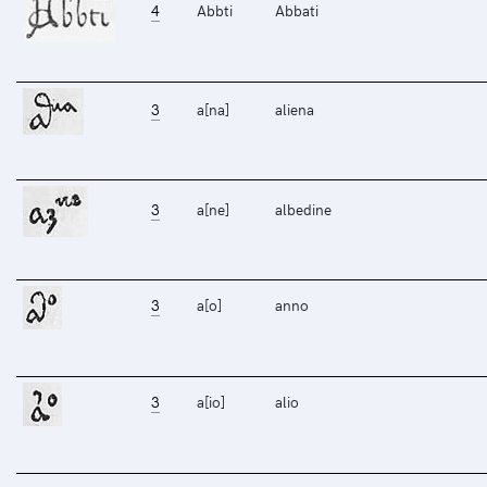
4
Abbti
Abbati
3
a[na]
aliena
3
a[ne]
albedine
3
a[o]
anno
3
a[io]
alio