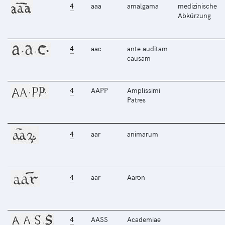
4
aaa
amalgama
medizinische
Abkürzung
4
aac
ante auditam
causam
4
AAPP
Amplissimi
Patres
4
aar
animarum
4
aar
Aaron
4
AASS
Academiae