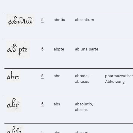
5
abntiu
absentium
5
abpte
ab una parte
5
abr
abrade, -
pharmazeutisc
abrasus
Abkürzung
5
abs
absolutio, -
absens
5
abs
absque