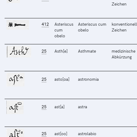
Zeichen
412
Asteriscus
Asteriscus cum
konventionell
cum
obelo
Zeichen
obelo
25
Asth[e]
Asthmate
medizinische
Abkürzung
25
asto[oa]
astronomia
25
ast[a]
astra
25
ast[oo]
astrolabio