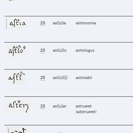
25
ast[o]ia
astronomia
25
ast[o]lo
astrologus
25
ast[o]l[i]
astrolabii
25
ast[u]er
astrueret
(adstrueret)