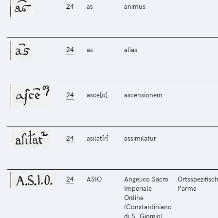
24
as
animus
24
as
alias
24
asce[o]
ascensionem
24
asilat[r]
assimilatur
24
ASIO
Angelico Sacro
Ortsspezifisch
Imperiale
Parma
Ordine
(Constantiniano
di S. Giorgio)