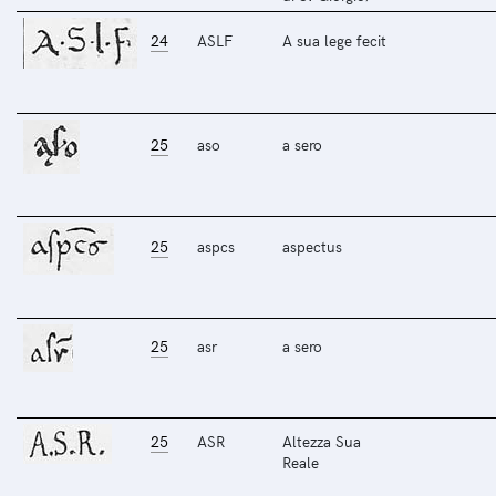
24
ASLF
A sua lege fecit
25
aso
a sero
25
aspcs
aspectus
25
asr
a sero
25
ASR
Altezza Sua
Reale