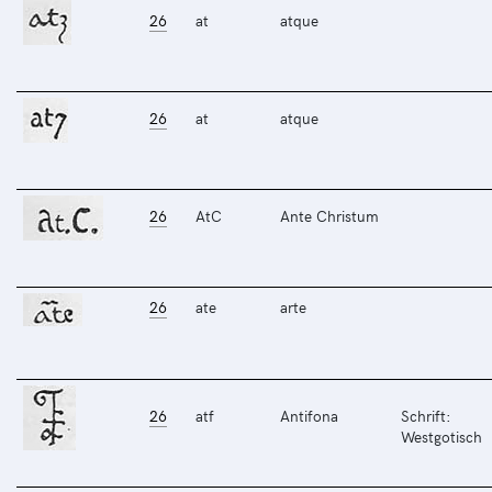
26
at
atque
26
at
atque
26
AtC
Ante Christum
26
ate
arte
26
atf
Antifona
Schrift:
Westgotisch