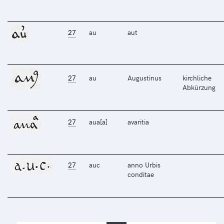
27
au
aut
27
au
Augustinus
kirchliche
Abkürzung
27
aua[a]
avaritia
27
auc
anno Urbis
conditae