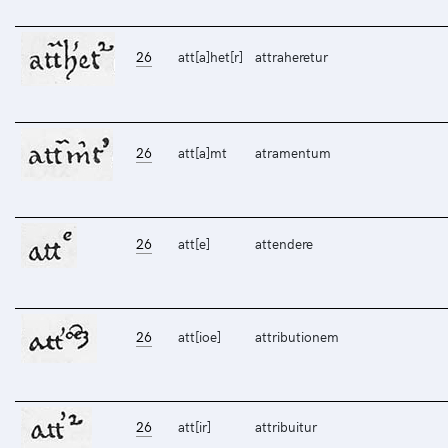
26
att[a]het[r]
attraheretur
26
att[a]mt
atramentum
26
att[e]
attendere
26
att[ioe]
attributionem
26
att[ir]
attribuitur