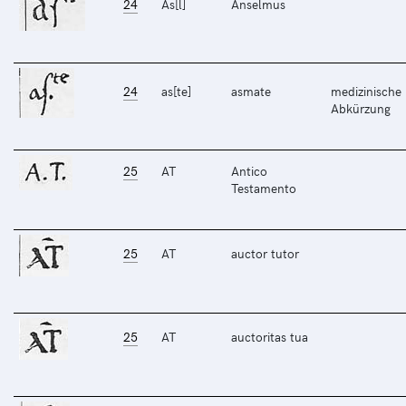
24
As[l]
Anselmus
24
as[te]
asmate
medizinische
Abkürzung
25
AT
Antico
Testamento
25
AT
auctor tutor
25
AT
auctoritas tua