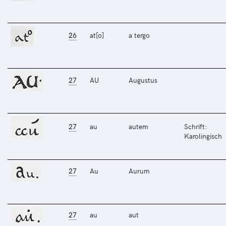
26
at[o]
a tergo
27
AU
Augustus
27
au
autem
Schrift:
Karolingisch
27
Au
Aurum
27
au
aut