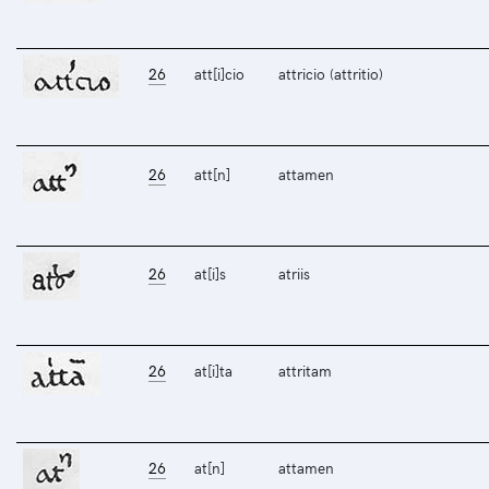
26
att[i]cio
attricio (attritio)
26
att[n]
attamen
26
at[i]s
atriis
26
at[i]ta
attritam
26
at[n]
attamen