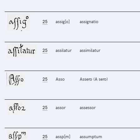
25
assig[o]
assignatio
25
assilatur
assimilatur
25
Asso
Assero (A sero)
25
assor
assessor
25
assp[m]
assumptum