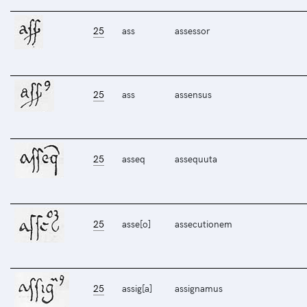
25
ass
assessor
25
ass
assensus
25
asseq
assequuta
25
asse[o]
assecutionem
25
assig[a]
assignamus