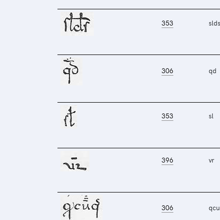
353
sld
306
qd
353
sl
396
vr
306
qcu