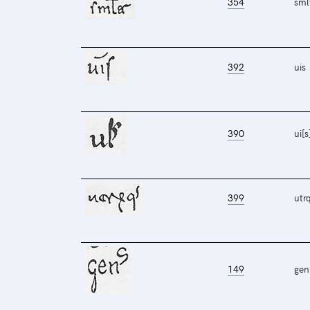
354
sml
392
uis
390
ui[s
399
utr
149
gen