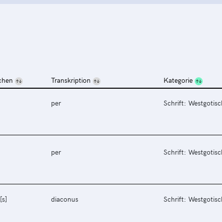
chen
Transkription
Kategorie
per
Schrift: Westgotisc
per
Schrift: Westgotisc
[s]
diaconus
Schrift: Westgotisc