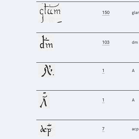
150
gla
103
dm
1
A
1
A
7
acp