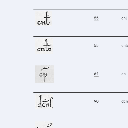
55
cnl
55
cnl
64
cp
90
dcn