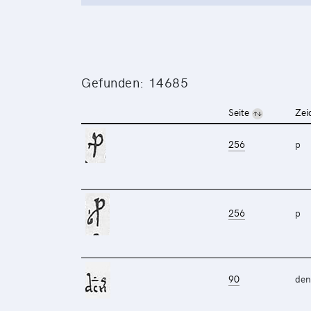
Gefunden: 14685
Seite
Zei
256
p
256
p
90
den