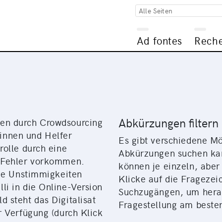
Alle Seiten
Ad fontes
Rech
Abkürzungen filtern
en durch Crowdsourcing
erinnen und Helfer
Es gibt verschiedene Mö
rolle durch eine
Abkürzungen suchen ka
t Fehler vorkommen.
können je einzeln, abe
ige Unstimmigkeiten
Klicke auf die Frageze
i in die Online-Version
Suchzugängen, um herau
 steht das Digitalisat
Fragestellung am besten
r Verfügung (durch Klick