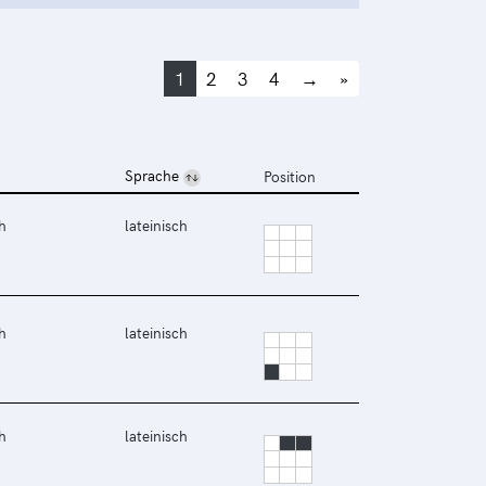
1
2
3
4
→
»
Sprache
Position
h
lateinisch
h
lateinisch
h
lateinisch