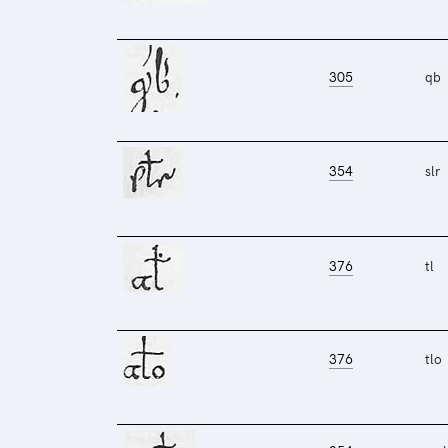
305
qb
354
slr
376
tl
376
tlo