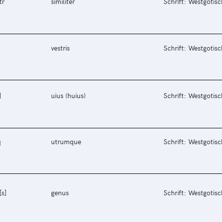
tr
similiter
Schrift: Westgotisc
vestris
Schrift: Westgotisc
]
uius (huius)
Schrift: Westgotisc
q
utrumque
Schrift: Westgotisc
[s]
genus
Schrift: Westgotisc