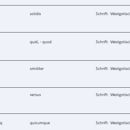
s
solidis
Schrift: Westgotisc
quid, - quod
Schrift: Westgotisc
similiter
Schrift: Westgotisc
versus
Schrift: Westgotisc
q
quicumque
Schrift: Westgotisc