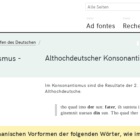
Alle Seiten
Ad fontes
Rech
ufen des Deutschen
smus -
Althochdeutscher Konsonant
Im Konsonantismus sind die Resultate der 2.
Althochdeutsche.
tho quad imo
der
sun:
fater
, ih suntota 
ginemnit uuesan
din
sun. Tho quad ther 
manischen Vorformen der folgenden Wörter, wie im