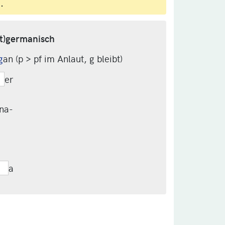
.
t)germanisch
g
an (p > pf im Anlaut, g bleibt)
er
ina-
a