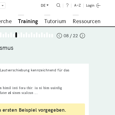
DE
erche
Training
Tutorium
Ressourcen
08 / 22
ismus
 Lautverschiebung kennzeichnend für das
in himil inti fora thir: iu ni bim uuirdig
fater
zi
sinen scalcun ...
 ersten Beispiel vorgegeben.