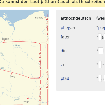
Du kannst den Laut þ (thorn) auch als th schreiben
althochdeutsch
(wes
pf
le
g
an
*
p
le
f
a
t
er
*
a
d
in
*
z
i
*
e
pf
a
d
*
a