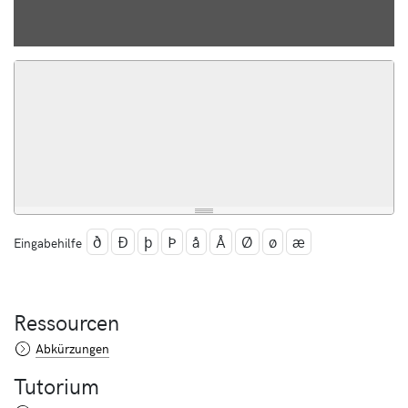
ð
Ð
þ
Þ
å
Å
Ø
ø
æ
Eingabehilfe
Ressourcen
Abkürzungen
Tutorium