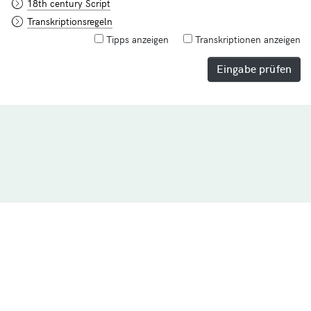
18th century Script
Transkriptionsregeln
Tipps anzeigen
Transkriptionen anzeigen
Eingabe prüfen
© 2026 Universität Zürich | Philosophische Fakultät |
Ad fontes
Impressum
Datenschutzerklärung