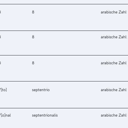
8
8
arabische Zahl
8
8
arabische Zahl
8
8
arabische Zahl
7[to]
septentrio
arabische Zahl
7[o]nal
septentrionalis
arabische Zahl