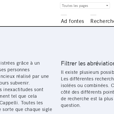
Toutes les pages
Ad fontes
Recherch
Filtrer les abréviatio
istrées grâce à un
ses personnes
Il existe plusieurs possi
ncieux réalisé par une
Les différentes recherc
ours subvenir.
isolées ou combinées. Cl
s inexactitudes sont
côté des différents poin
ment tel que cela
de recherche est la plu
Cappelli. Toutes les
question.
 sorte que chaque sigle