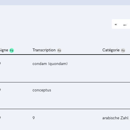
«
←
Signe
Transcription
Catégorie
9
condam (quondam)
9
conceptus
9
9
arabische Zahl