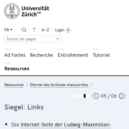
FR
Toutes les pages
Ad fontes
Recherche
Entraînement
Tutoriel
Ressources
Ressources
Décrire des écritures manuscrites
05 / 06
Siegel: Links
Die
Internet-Seite der Ludwig-Maximilian-