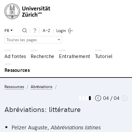
FR
Toutes les pages
Ad fontes
Recherche
Entraînement
Tutoriel
Ressources
Ressources
Abréviations
04 / 04
Abréviations: littérature
Pelzer Auguste,
Abbréviations latines