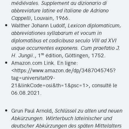
médiévales. Supplement au dizionario di
abbreviature latine ed italiane de Adriano
Cappelli
, Louvain, 1966.
Walther Johann Ludolf,
Lexicon diplomaticum,
abbreviationes syllabarum et vocum in
diplomatibus et codicibusa seculo VIII ad XVI
usque occurrentes exponens. Cum praefatio J.
r
e
H. Jungii.
, 1
édition, Göttingen, 1752.
Amazon.com Link. En ligne:
<https://www.amazon.de/dp/3487045745?
tag=universitat09-
21&linkCode=osi&th=1&psc=1>, consulté le
06.08.2021.
Grun Paul Arnold,
Schlüssel zu alten und neuen
Abkürzungen. Wörterbuch lateinischer und
deutscher Abkürzungen des späten Mittelalters