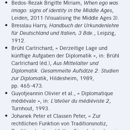
Bedos-Rezak Brigitte Miriam,
When ego was
imago: signs of identity in the Middle Ages
,
Leiden, 2011 (Visualising the Middle Ages 3).
Bresslau Harry,
Handbuch der Urkundenlehre
für Deutschland und Italien, 3 Bde.
, Leipzig,
1912.
Brühl Carlrichard, « Derzeitige Lage und
künftige Aufgaben der Diplomatik », in: Brühl
Carlrichard (éd.),
Aus Mittelalter und
Diplomatik. Gesammelte Aufsätze 2: Studien
zur Diplomatik
, Hildesheim, 1989,
pp. 465‑473.
Guyotjeannin Olivier et al., « Diplomatique
médiévale », in:
L’atelier du médiéviste 2
,
Turnhout, 1993.
Johanek Peter et Classen Peter, « Zur
rechtlichen Funktion von Traditionsnotiz,