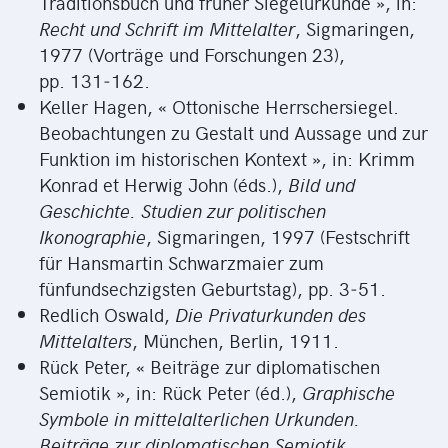
Traditionsbuch und früher Siegelurkunde », in:
Recht und Schrift im Mittelalter
, Sigmaringen,
1977 (Vorträge und Forschungen 23),
pp. 131‑162.
Keller Hagen, « Ottonische Herrschersiegel.
Beobachtungen zu Gestalt und Aussage und zur
Funktion im historischen Kontext », in: Krimm
Konrad et Herwig John (éds.),
Bild und
Geschichte. Studien zur politischen
Ikonographie
, Sigmaringen, 1997 (Festschrift
für Hansmartin Schwarzmaier zum
fünfundsechzigsten Geburtstag), pp. 3‑51.
Redlich Oswald,
Die Privaturkunden des
Mittelalters
, München, Berlin, 1911.
Rück Peter, « Beiträge zur diplomatischen
Semiotik », in: Rück Peter (éd.),
Graphische
Symbole in mittelalterlichen Urkunden.
Beiträge zur diplomatischen Semiotik,