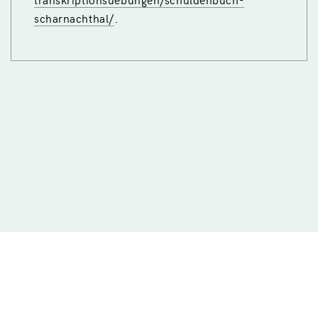
.
scharnachthal/
© 2026 Université de Zurich | Faculté de Philosophie |
Ad fontes
Impressum
Déclaration de protection des données