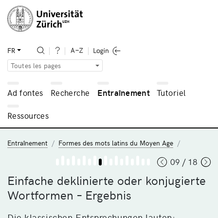
FR
Toutes les pages
Ad fontes
Recherche
Entraînement
Tutoriel
Ressources
Entraînement
Formes des mots latins du Moyen Age
09 / 18
Einfache deklinierte oder konjugierte
Wortformen – Ergebnis
Die klassischen Entsprechungen lauten: