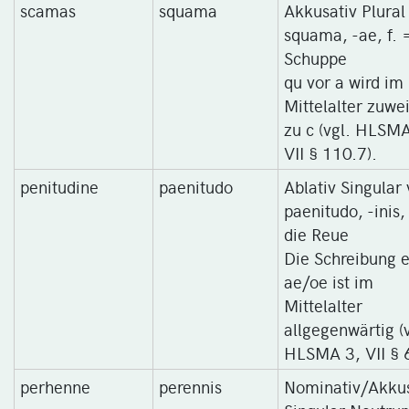
scamas
squama
Akkusativ Plural
squama, -ae, f. 
Schuppe
qu vor a wird im
Mittelalter zuwe
zu c (vgl. HLSMA
VII § 110.7).
penitudine
paenitudo
Ablativ Singular
paenitudo, -inis, 
die Reue
Die Schreibung e
ae/oe ist im
Mittelalter
allgegenwärtig (v
HLSMA 3, VII § 
perhenne
perennis
Nominativ/Akkus