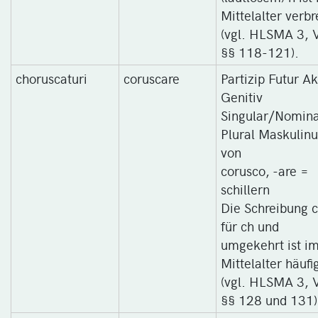
Mittelalter verbr
(vgl. HLSMA 3, V
§§ 118-121).
choruscaturi
coruscare
Partizip Futur Ak
Genitiv
Singular/Nomina
Plural Maskulin
von
corusco, -are =
schillern
Die Schreibung c
für ch und
umgekehrt ist i
Mittelalter häufi
(vgl. HLSMA 3, V
§§ 128 und 131)