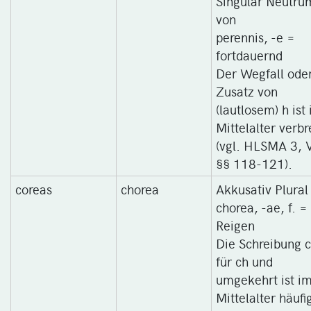
Singular Neutru
von
perennis, -e =
fortdauernd
Der Wegfall ode
Zusatz von
(lautlosem) h ist
Mittelalter verbr
(vgl. HLSMA 3, V
§§ 118-121).
coreas
chorea
Akkusativ Plural
chorea, -ae, f. =
Reigen
Die Schreibung c
für ch und
umgekehrt ist i
Mittelalter häufi