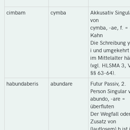
cimbam
cymba
Akkusativ Singul
von
cymba, -ae, f. =
Kahn
Die Schreibung y
i und umgekehrt 
im Mittelalter hä
(vgl. HLSMA 3, V
§§ 63-64).
habundaberis
abundare
Futur Passiv, 2.
Person Singular 
abundo, -are =
überfluten
Der Wegfall ode
Zusatz von
(lautlosem) h ist