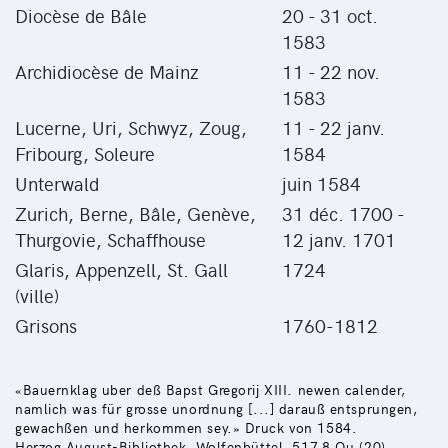
Diocèse de Bâle
20 - 31 oct.
1583
Archidiocèse de Mainz
11 - 22 nov.
1583
Lucerne, Uri, Schwyz, Zoug,
11 - 22 janv.
Fribourg, Soleure
1584
Unterwald
juin 1584
Zurich, Berne, Bâle, Genève,
31 déc. 1700 -
Thurgovie, Schaffhouse
12 janv. 1701
Glaris, Appenzell, St. Gall
1724
(ville)
Grisons
1760-1812
«Bauernklag uber deß Bapst Gregorij XIII. newen calender,
namlich was für grosse unordnung [...] darauß entsprungen,
gewachßen und herkommen sey.» Druck von 1584.
Herzog August-Bibliothek, Wolfenbüttel, 517,8 Qu (20).