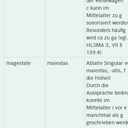
c kann im
Mittelalter zu g
sonorisiert werde
Besonders häufig
wird ca zu ga (vgl
HLSMA 3, VII §
159.4).
magestate
maiestas
Ablativ Singular 
maiestas, -atis, f.
die Hoheit
Durch die
Aussprache bedin
konnte im
Mittelalter i vor e
manchmal als g
geschrieben werd