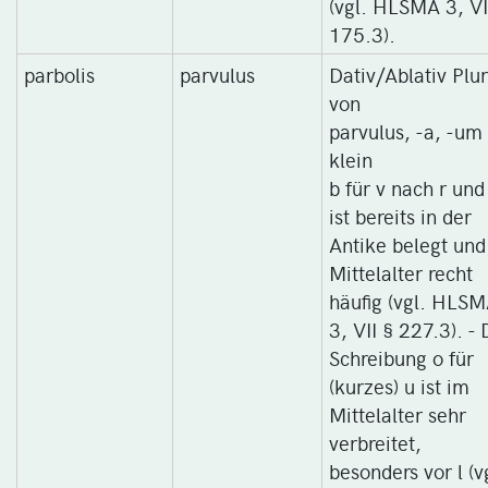
(vgl. HLSMA 3, VI
175.3).
parbolis
parvulus
Dativ/Ablativ Plur
von
parvulus, -a, -um
klein
b für v nach r und 
ist bereits in der
Antike belegt und
Mittelalter recht
häufig (vgl. HLS
3, VII § 227.3). - 
Schreibung o für
(kurzes) u ist im
Mittelalter sehr
verbreitet,
besonders vor l (v