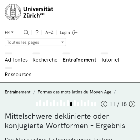
FR
Toutes les pages
Ad fontes
Recherche
Entraînement
Tutoriel
Ressources
Entraînement
Formes des mots latins du Moyen Age
11 / 18
Mittelschwere deklinierte oder
konjugierte Wortformen – Ergebnis
Die klassischen Entsprechungen lauten: