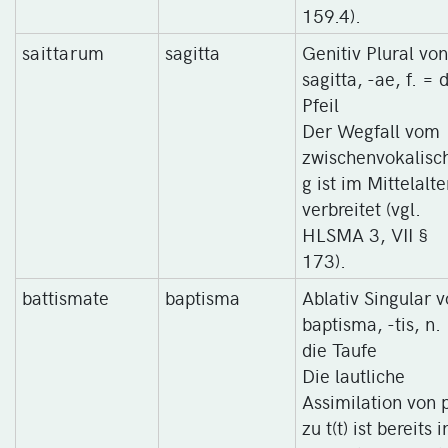
159.4).
saittarum
sagitta
Genitiv Plural von
sagitta, -ae, f. = 
Pfeil
Der Wegfall vom
zwischenvokalisc
g ist im Mittelalte
verbreitet (vgl.
HLSMA 3, VII §
173).
battismate
baptisma
Ablativ Singular 
baptisma, -tis, n.
die Taufe
Die lautliche
Assimilation von 
zu t(t) ist bereits i