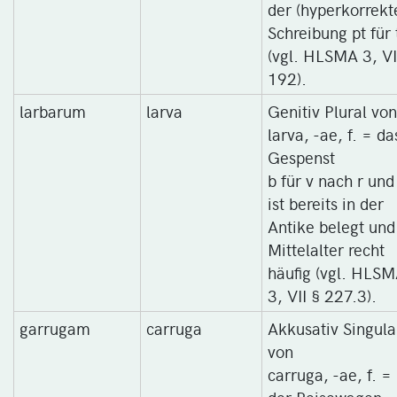
der (hyperkorrekt
Schreibung pt für t
(vgl. HLSMA 3, VI
192).
larbarum
larva
Genitiv Plural von
larva, -ae, f. = da
Gespenst
b für v nach r und 
ist bereits in der
Antike belegt und
Mittelalter recht
häufig (vgl. HLS
3, VII § 227.3).
garrugam
carruga
Akkusativ Singula
von
carruga, -ae, f. =
der Reisewagen