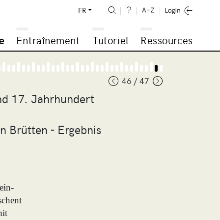
FR
e
Entraînement
Tutoriel
Ressources
46 / 47
nd 17. Jahrhundert
 Brütten - Ergebnis
ein-
schent
it