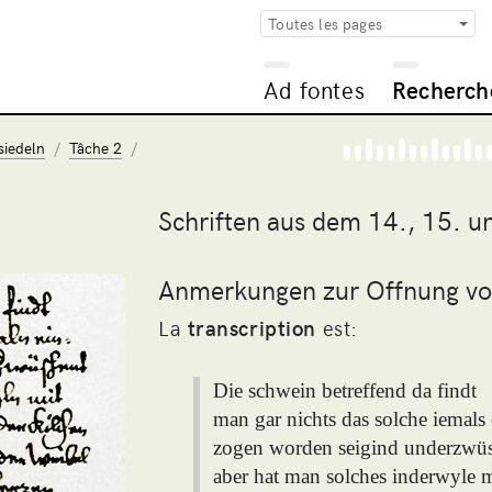
Toutes les pages
Ad fontes
Recherch
siedeln
Tâche 2
Schriften aus dem 14., 15. u
Anmerkungen zur Offnung von
La
transcription
est:
Die schwein betreffend da findt
man gar nichts das solche iemals 
zogen worden seigind underzwü
aber hat man solches inderwyle m