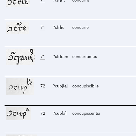
71
?c[r]re
concurre
71
?c[r]ram
concurramus
72
?cup[le]
concupiscibile
72
?cup[a]
concupiscentia