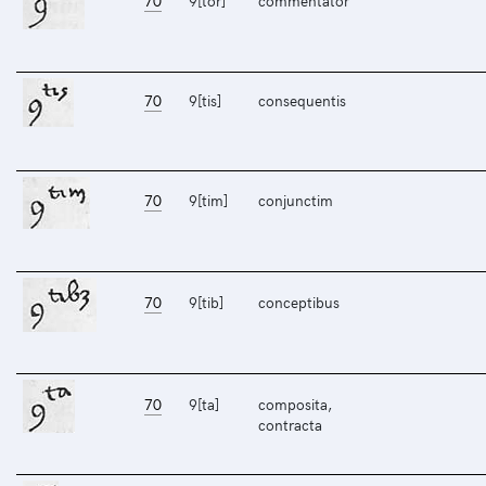
70
9[tor]
commentator
70
9[tis]
consequentis
70
9[tim]
conjunctim
70
9[tib]
conceptibus
70
9[ta]
composita,
contracta