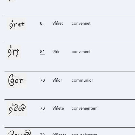
81
9[i]ret
conveniret
81
9[i]r
conveniret
78
9[i]or
communior
73
9[i]ete
convenientem
73
9[i]ente
convenientem