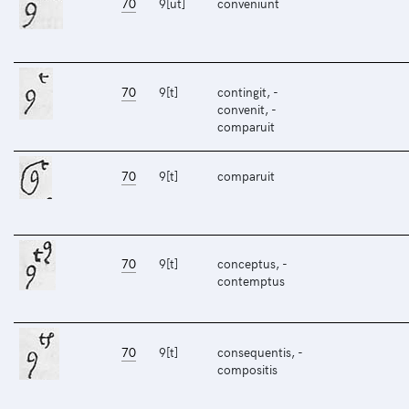
70
9[ut]
conveniunt
70
9[t]
contingit, -
convenit, -
comparuit
70
9[t]
comparuit
70
9[t]
conceptus, -
contemptus
70
9[t]
consequentis, -
compositis