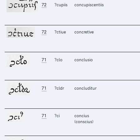
72
?cupiis
concupiscentiis
72
?ctiue
concretive
71
?clo
conclusio
71
?cldr
concluditur
71
?ci
concius
(conscius)