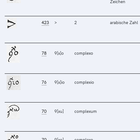
Zeichen
423
>
2
arabische Zahl
78
9[x]o
complexo
76
9[x]io
complexio
70
9[xu]
complexum
70
9[xo]
complexo