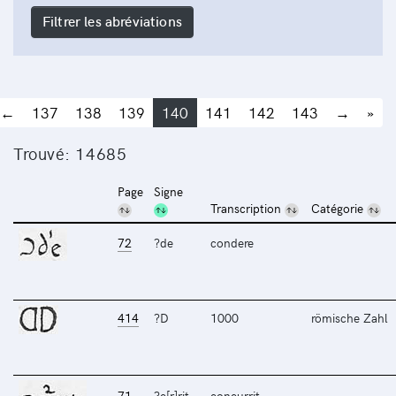
Filtrer les abréviations
←
137
138
139
140
141
142
143
→
»
Trouvé: 14685
Page
Signe
Transcription
Catégorie
72
?de
condere
414
?D
1000
römische Zahl
71
?c[r]rit
concurrit