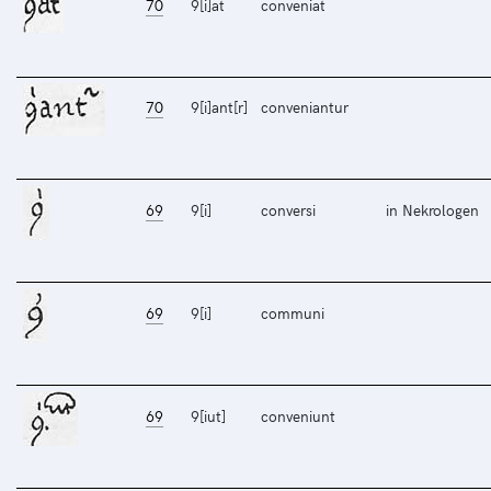
70
9[i]at
conveniat
70
9[i]ant[r]
conveniantur
69
9[i]
conversi
in Nekrologen
69
9[i]
communi
69
9[iut]
conveniunt