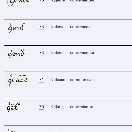
73
9[i]ens
conveniens
73
9[i]end
conveniendum
71
9[i]caco
communicacio
70
9[i]at[r]
conveniantur