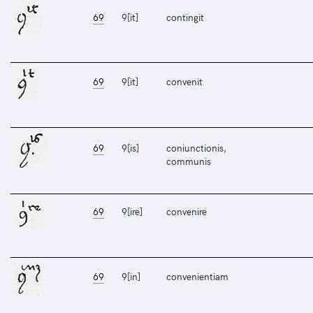
69
9[it]
contingit
69
9[it]
convenit
69
9[is]
coniunctionis,
communis
69
9[ire]
convenire
69
9[in]
convenientiam