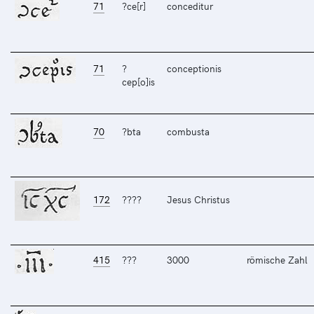
71
?ce[r]
conceditur
71
?
conceptionis
cep[o]is
70
?bta
combusta
172
????
Jesus Christus
415
???
3000
römische Zahl