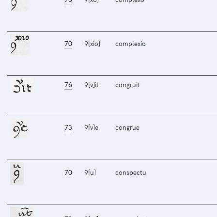
70
9[xio]
complexio
76
9[v]it
congruit
73
9[v]e
congrue
70
9[u]
conspectu