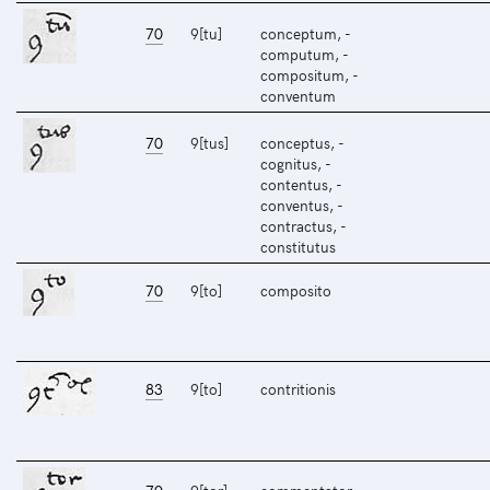
70
9[tu]
conceptum, -
computum, -
compositum, -
conventum
70
9[tus]
conceptus, -
cognitus, -
contentus, -
conventus, -
contractus, -
constitutus
70
9[to]
composito
83
9[to]
contritionis