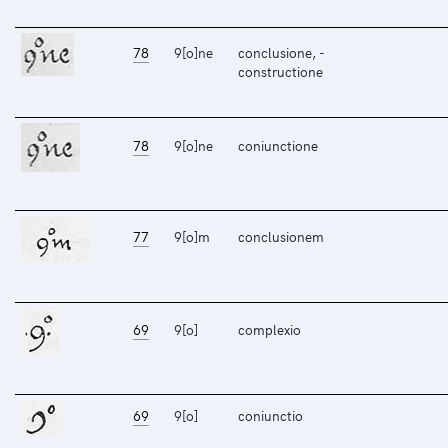
78
9[o]ne
conclusione, -
constructione
78
9[o]ne
coniunctione
77
9[o]m
conclusionem
69
9[o]
complexio
69
9[o]
coniunctio