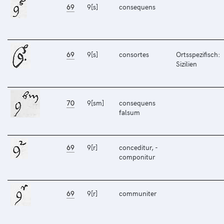
69
9[s]
consequens
69
9[s]
consortes
Ortsspezifisch:
Sizilien
70
9[sm]
consequens
falsum
69
9[r]
conceditur, -
componitur
69
9[r]
communiter