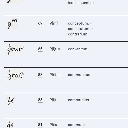
(consequentia)
69
9[m]
conceptum, -
constitutum, -
contrarium
85
9[i]tur
convenitur
83
9[i]tas
communitas
83
9[i]t
communiter
81
9[i]s
communis