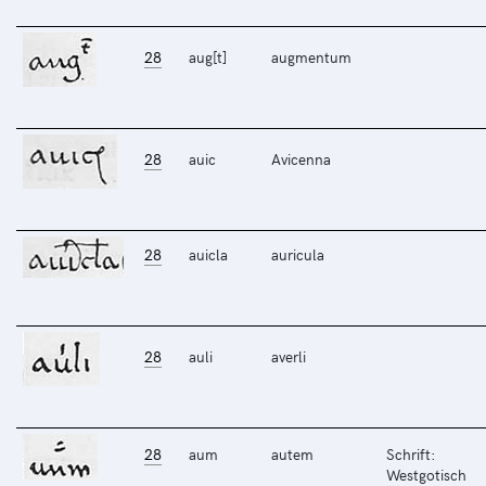
28
aug[t]
augmentum
28
auic
Avicenna
28
auicla
auricula
28
auli
averli
28
aum
autem
Schrift:
Westgotisch