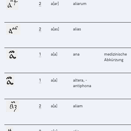
2
a[ar]
aliarum
2
a[as]
alias
1
a[a]
ana
medizinische
Abkürzung
1
a[a]
altera, -
antiphona
2
a[a]
aliam