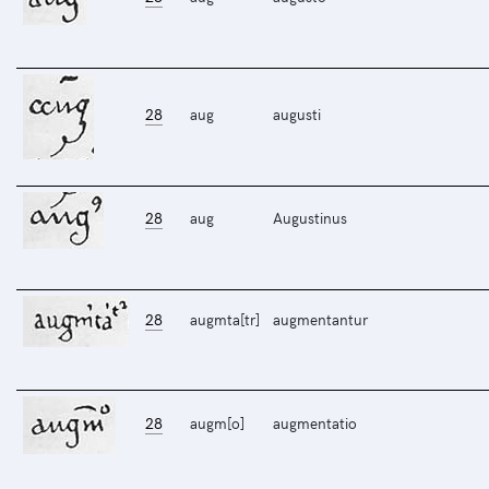
28
aug
augusti
28
aug
Augustinus
28
augmta[tr]
augmentantur
28
augm[o]
augmentatio