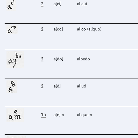
2
a[ci]
alicui
2
a[co]
alico (aliquo)
2
a[do]
albedo
2
a[d]
aliud
15
a[e]m
aliquem