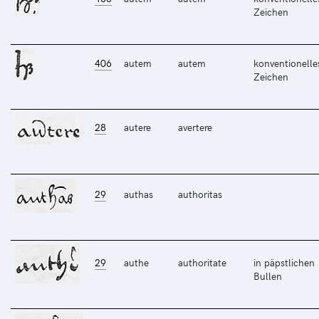
Zeichen
406
autem
autem
konventionelle
Zeichen
28
autere
avertere
29
authas
authoritas
29
authe
authoritate
in päpstlichen
Bullen