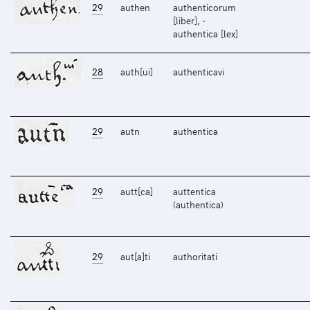
29
authen
authenticorum
[liber], -
authentica [lex]
28
auth[ui]
authenticavi
29
autn
authentica
29
autt[ca]
auttentica
(authentica)
29
aut[a]ti
authoritati