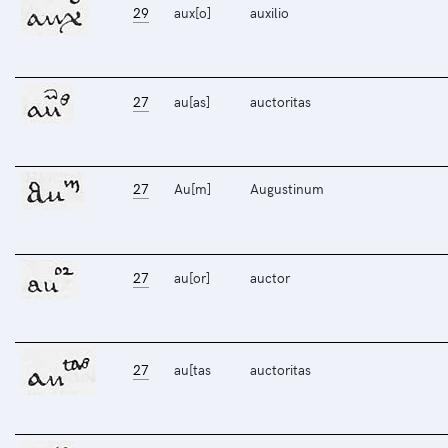
29
aux[o]
auxilio
27
au[as]
auctoritas
27
Au[m]
Augustinum
27
au[or]
auctor
27
au[tas
auctoritas