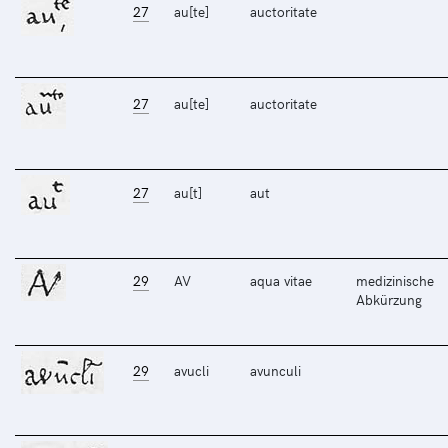
27
au[te]
auctoritate
27
au[te]
auctoritate
27
au[t]
aut
29
AV
aqua vitae
medizinische
Abkürzung
29
avucli
avunculi