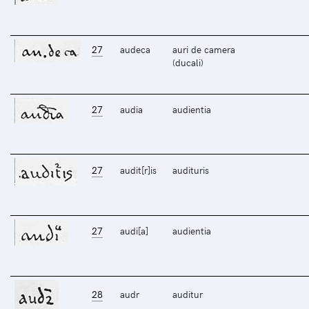
27
audeca
auri de camera
(ducali)
27
audia
audientia
27
audit[r]is
audituris
27
audi[a]
audientia
28
audr
auditur