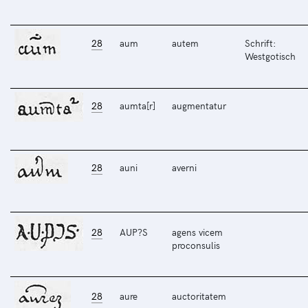
28
aum
autem
Schrift:
Westgotisch
28
aumta[r]
augmentatur
28
auni
averni
28
AUP?S
agens vicem
proconsulis
28
aure
auctoritatem