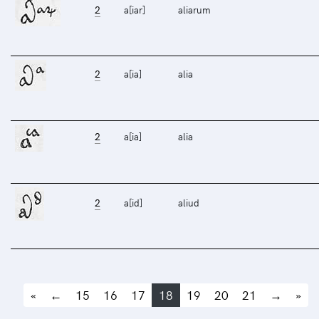
2
a[iar]
aliarum
2
a[ia]
alia
2
a[ia]
alia
2
a[id]
aliud
«
←
15
16
17
18
19
20
21
→
»