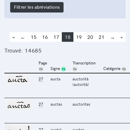
Filtrer les abréviations
«
←
15
16
17
18
19
20
21
→
»
Trouvé: 14685
Page
Transcription
Signe
Catégorie
27
aucta
auctorità
(autorità)
27
auctas
auctoritas
27
auctcl
auctor