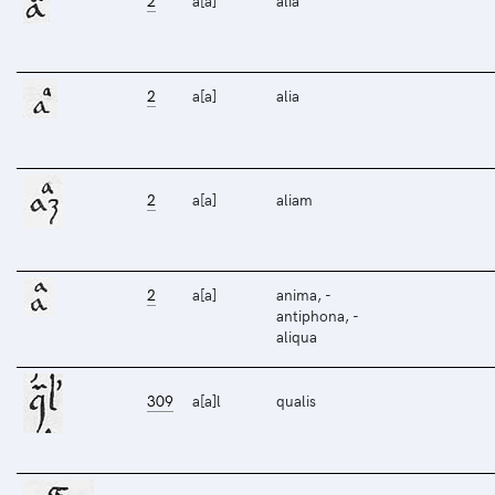
2
a[a]
alia
2
a[a]
alia
2
a[a]
aliam
2
a[a]
anima, -
antiphona, -
aliqua
309
a[a]l
qualis