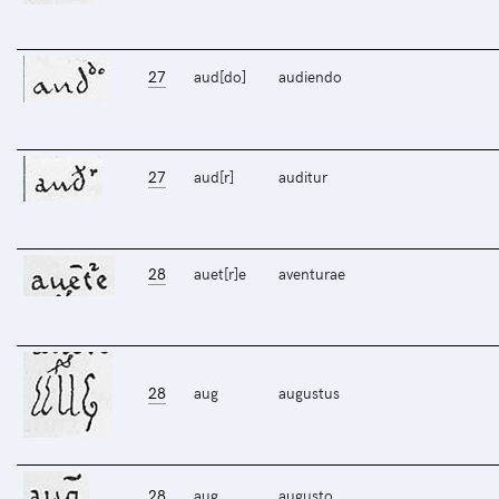
27
aud[do]
audiendo
27
aud[r]
auditur
28
auet[r]e
aventurae
28
aug
augustus
28
aug
augusto