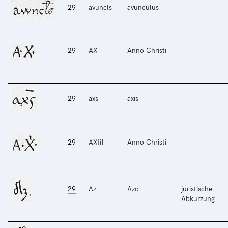
29
avuncls
avunculus
29
AX
Anno Christi
29
axs
axis
29
AX[i]
Anno Christi
29
Az
Azo
juristische
Abkürzung