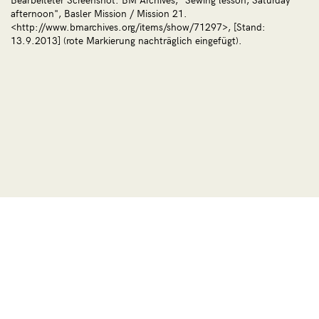
afternoon", Basler Mission / Mission 21.
<http://www.bmarchives.org/items/show/71297>, [Stand:
13.9.2013] (rote Markierung nachträglich eingefügt).
© 2026 Université de Zurich | Faculté de Philosophie |
Ad fontes
Impressum
Déclaration de protection des données