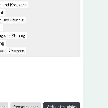
n und Kreuzern
nt
n und Pfennig
t
ing und Pfennig
ung
 und Kreuzern
ant
Recommencer
Vérifier les saisies