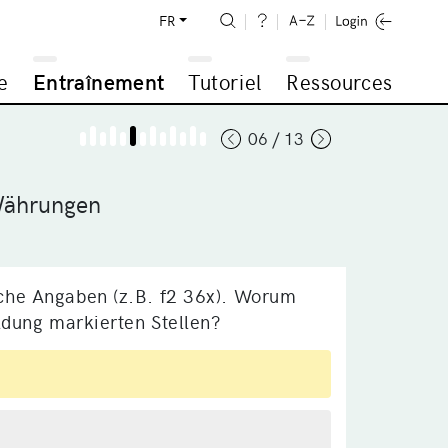
FR
e
Entraînement
Tutoriel
Ressources
06 / 13
Währungen
iche Angaben (z.B. f2 36x). Worum
ildung markierten Stellen?