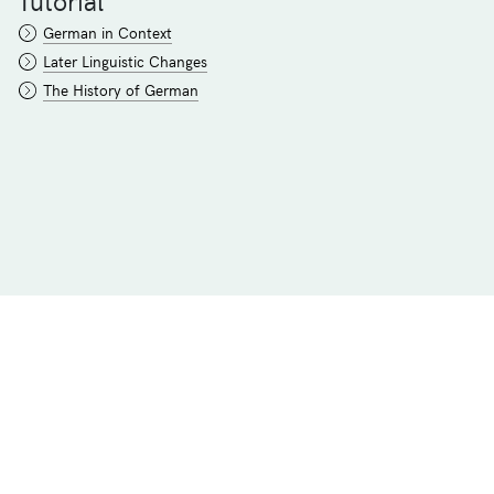
German in Context
Later Linguistic Changes
The History of German
© 2026 University of Zürich | Philosophy Faculty |
Ad
fontes
Imprint
Data Protection Regulation