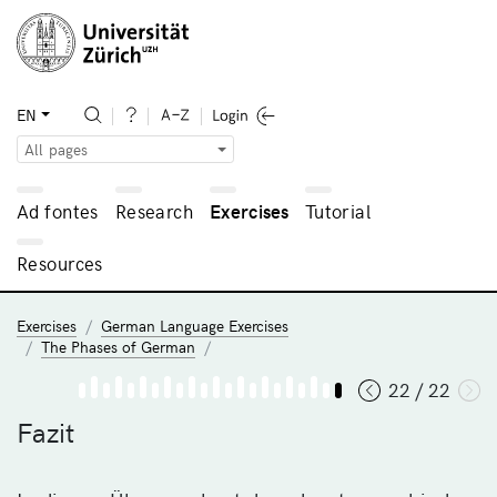
EN
All pages
Ad fontes
Research
Exercises
Tutorial
Resources
Exercises
German Language Exercises
The Phases of German
22 / 22
Fazit