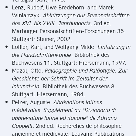
Lenz, Rudolf, Uwe Bredehorn, and Marek
Winiarczyk.
Abkürzungen aus Personalschriften
des XVI. bis XVIII. Jahrhunderts
. 3rd ed.
Marburger Personalschriften-Forschungen 35.
Stuttgart: Steiner, 2002.
Löffler, Karl, and Wolfgang Milde.
Einführung in
die Handschriftenkunde
. Bibliothek des
Buchwesens 11. Stuttgart: Hiersemann, 1997.
Mazal, Otto.
Paläographie und Paläotypie. Zur
Geschichte der Schrift im Zeitalter der
Inkunabeln
. Bibliothek des Buchwesens 8.
Stuttgart: Hiersemann, 1984.
Pelzer, Auguste.
Abréviations latines
médiévales. Supplément au “Dizionario di
abbreviature latine ed italiane” de Adriano
Cappelli
. 2nd ed. Recherches de philosophie
ancienne et médiévale. Louvain: Publications