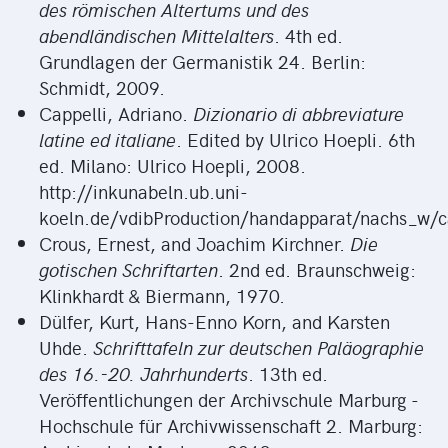
des römischen Altertums und des
abendländischen Mittelalters
. 4th ed.
Grundlagen der Germanistik 24. Berlin:
Schmidt, 2009.
Cappelli, Adriano.
Dizionario di abbreviature
latine ed italiane
. Edited by Ulrico Hoepli. 6th
ed. Milano: Ulrico Hoepli, 2008.
http://inkunabeln.ub.uni-
koeln.de/vdibProduction/handapparat/nachs_w/ca
Crous, Ernest, and Joachim Kirchner.
Die
gotischen Schriftarten
. 2nd ed. Braunschweig:
Klinkhardt & Biermann, 1970.
Dülfer, Kurt, Hans-Enno Korn, and Karsten
Uhde.
Schrifttafeln zur deutschen Paläographie
des 16.-20. Jahrhunderts
. 13th ed.
Veröffentlichungen der Archivschule Marburg -
Hochschule für Archivwissenschaft 2. Marburg: