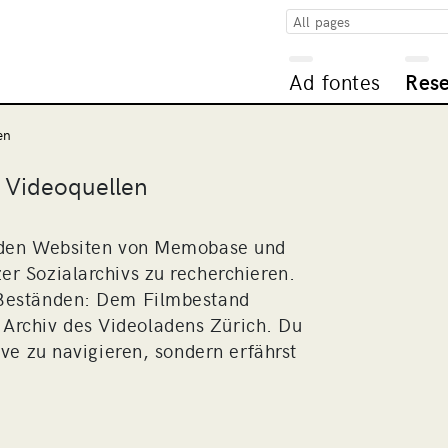
All pages
Ad fontes
Res
en
 Videoquellen
f den Websiten von Memobase und
r Sozialarchivs zu recherchieren.
 Beständen: Dem Filmbestand
rchiv des Videoladens Zürich. Du
ive zu navigieren, sondern erfährst