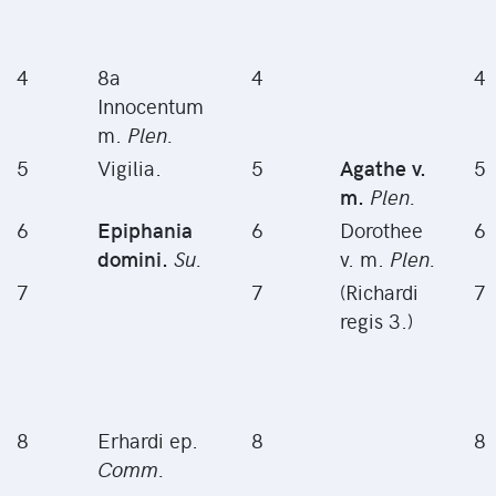
4
8a
4
4
Innocentum
m.
Plen.
5
Vigilia.
5
Agathe v.
5
m.
Plen.
6
Epiphania
6
Dorothee
6
domini.
Su.
v. m.
Plen.
7
7
(Richardi
7
regis 3.)
8
Erhardi ep.
8
8
Comm.