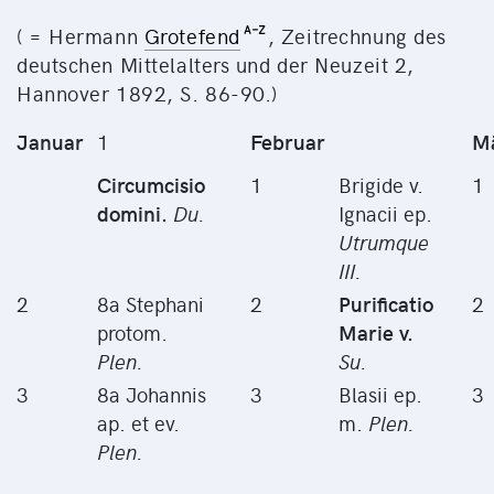
( = Hermann
Grotefend
, Zeitrechnung des
deutschen Mittelalters und der Neuzeit 2,
Hannover 1892, S. 86-90.)
Januar
1
Februar
M
Circumcisio
1
Brigide v.
1
domini.
Du.
Ignacii ep.
Utrumque
III.
2
8a Stephani
2
Purificatio
2
protom.
Marie v.
Plen.
Su.
3
8a Johannis
3
Blasii ep.
3
ap. et ev.
m.
Plen.
Plen.