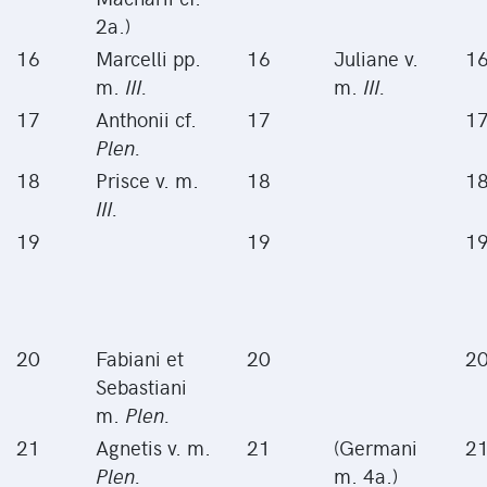
2a.)
16
Marcelli pp.
16
Juliane v.
1
m.
III.
m.
III.
17
Anthonii cf.
17
1
Plen.
18
Prisce v. m.
18
1
III.
19
19
1
20
Fabiani et
20
2
Sebastiani
m.
Plen.
21
Agnetis v. m.
21
(Germani
2
Plen.
m. 4a.)