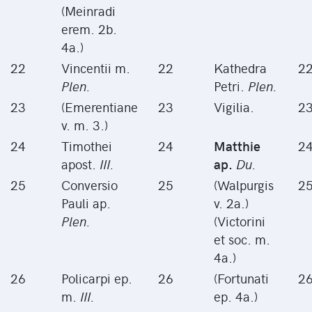
(Meinradi
erem. 2b.
4a.)
22
Vincentii m.
22
Kathedra
2
Plen.
Petri.
Plen.
23
(Emerentiane
23
Vigilia.
2
v. m. 3.)
24
Timothei
24
Matthie
2
apost.
III.
ap.
Du.
25
Conversio
25
(Walpurgis
2
Pauli ap.
v. 2a.)
Plen.
(Victorini
et soc. m.
4a.)
26
Policarpi ep.
26
(Fortunati
2
m.
III.
ep. 4a.)