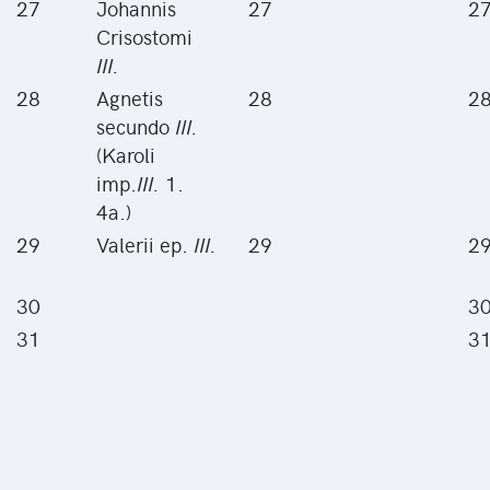
27
Johannis
27
2
Crisostomi
III.
28
Agnetis
28
2
secundo
III.
(Karoli
imp.
III.
1.
4a.)
29
Valerii ep.
III.
29
2
30
3
31
3