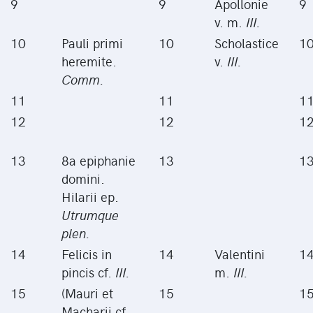
9
9
Apollonie
9
v. m.
III.
10
Pauli primi
10
Scholastice
1
heremite.
v.
III.
Comm.
11
11
1
12
12
1
13
8a epiphanie
13
1
domini.
Hilarii ep.
Utrumque
plen.
14
Felicis in
14
Valentini
1
pincis cf.
III.
m.
III.
15
(Mauri et
15
1
Macharii cf.