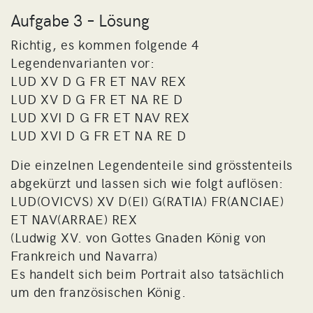
Aufgabe 3 – Lösung
Richtig, es kommen folgende 4
Legendenvarianten vor:
LUD XV D G FR ET NAV REX
LUD XV D G FR ET NA RE D
LUD XVI D G FR ET NAV REX
LUD XVI D G FR ET NA RE D
Die einzelnen Legendenteile sind grösstenteils
abgekürzt und lassen sich wie folgt auflösen:
LUD(OVICVS) XV D(EI) G(RATIA) FR(ANCIAE)
ET NAV(ARRAE) REX
(Ludwig XV. von Gottes Gnaden König von
Frankreich und Navarra)
Es handelt sich beim Portrait also tatsächlich
um den französischen König.